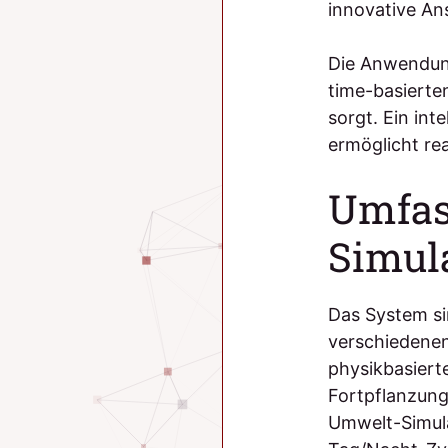
innovative An
Die Anwendung
time-basierte
sorgt. Ein in
ermöglicht re
Umfas
Simul
Das System si
verschiedenen
physikbasiert
Fortpflanzung
Umwelt-Simul