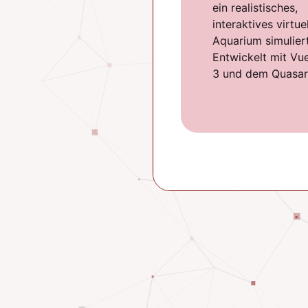
ein realistisches,
interaktives virtue
Aquarium simuliert
Entwickelt mit Vue
3 und dem Quasar 