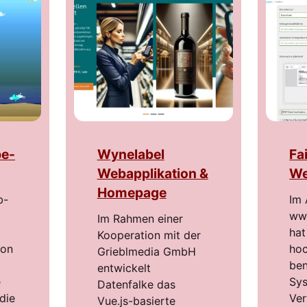
be-
Wynelabel
Fa
Webapplikation &
We
Homepage
b-
Im 
www
Im Rahmen einer
hat
Kooperation mit der
ion
hoc
Grieblmedia GmbH
ben
entwickelt
e
Sys
Datenfalke das
die
Ver
Vue.js-basierte