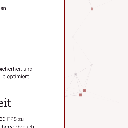
sen.
sicherheit und
le optimiert
it
 60 FPS zu
icherverbrauch