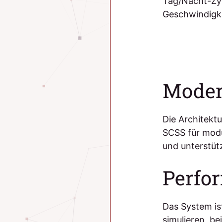
Tag/Nacht-Zyk
Geschwindigke
Moder
Die Architektu
SCSS für modu
und unterstü
Perfo
Das System ist
simulieren, b