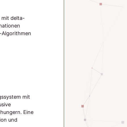
mit delta-
mationen
s-Algorithmen
gssystem mit
usive
hungern. Eine
ion und