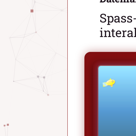
Spass
inter