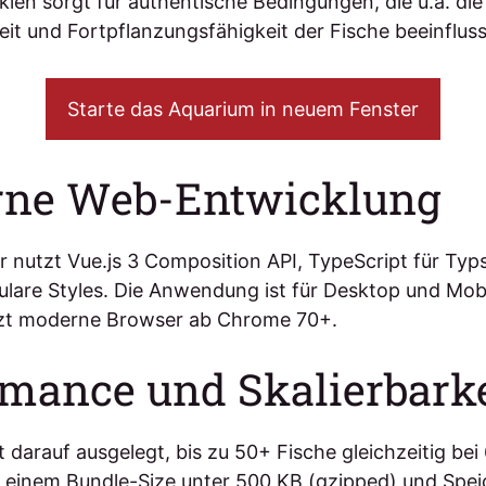
len sorgt für authentische Bedingungen, die u.a. die
it und Fortpflanzungsfähigkeit der Fische beeinflus
Starte das Aquarium in neuem Fenster
ne Web-Entwicklung
r nutzt Vue.js 3 Composition API, TypeScript für Typ
lare Styles. Die Anwendung ist für Desktop und Mobi
tzt moderne Browser ab Chrome 70+.
rmance und Skalierbarke
 darauf ausgelegt, bis zu 50+ Fische gleichzeitig bei
ei einem Bundle-Size unter 500 KB (gzipped) und Spe