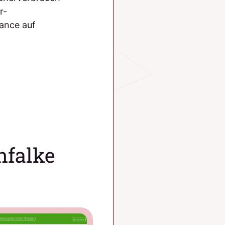
r-
ance auf
nfalke