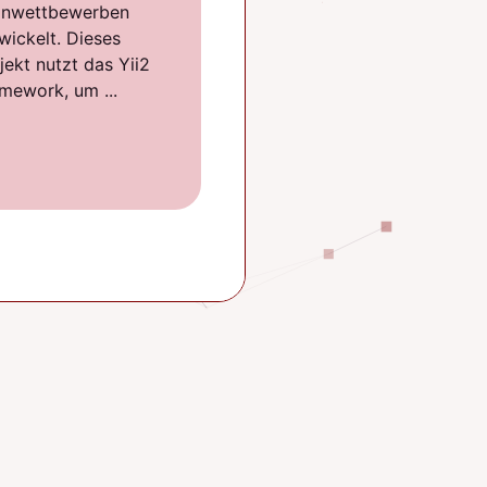
inwettbewerben
wickelt. Dieses
jekt nutzt das Yii2
mework, um ...